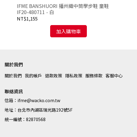
IFME BANSHUORI 播州織中筒學步鞋 童鞋
IF
IF20-480711 - 白
58
NT$1,155
NT
加入購物車
關於我們
關於我們
我的帳戶
退款政策
隱私政策
服務條款
客服中心
聯絡資訊
信箱：ifme@wacko.com.tw
地址：台北市內湖區瑞光路192號5F
統一編號：82870568