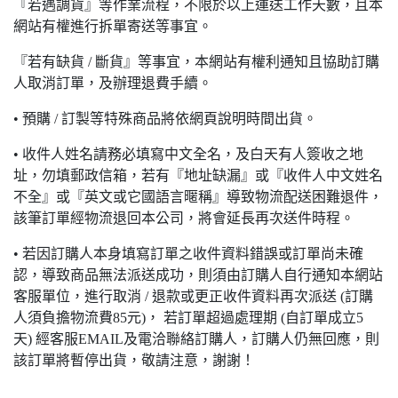
『若遇調貨』等作業流程，不限於以上運送工作天數，且本
網站有權進行拆單寄送等事宜。
『若有缺貨 / 斷貨』等事宜，本網站有權利通知且協助訂購
人取消訂單，及辦理退費手續。
• 預購 / 訂製等特殊商品將依網頁說明時間出貨。
• 收件人姓名請務必填寫中文全名，及白天有人簽收之地
址，勿填郵政信箱，若有『地址缺漏』或『收件人中文姓名
不全』或『英文或它國語言暱稱』導致物流配送困難退件，
該筆訂單經物流退回本公司，將會延長再次送件時程。
• 若因訂購人本身填寫訂單之收件資料錯誤或訂單尚未確
認，導致商品無法派送成功，則須由訂購人自行通知本網站
客服單位，進行取消 / 退款或更正收件資料再次派送 (訂購
人須負擔物流費85元)， 若訂單超過處理期 (自訂單成立5
天) 經客服EMAIL及電洽聯絡訂購人，訂購人仍無回應，則
該訂單將暫停出貨，敬請注意，謝謝！