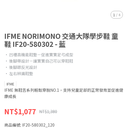
1
/
4
IFME NORIMONO 交通大隊學步鞋 童
鞋 IF20-580302 - 藍
• 凹槽高機能鞋墊－促進寶寶足弓成型
• 後腳帶設計－讓寶寶自己可以穿鞋鞋
• 後腳跟反光設計
• 左右辨識鞋墊
IFME
IFME 無鞋舌系列輕鬆穿脫NO.1，支持兒童足部的正常發育並促進健
康成長
NT$1,077
NT$1,380
商品編號:
IF20-580302_120